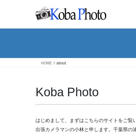
コ
ナ
ン
ビ
テ
ゲ
ン
ー
ツ
シ
へ
ョ
ス
ン
キ
に
ッ
移
HOME
about
プ
動
Koba Photo
はじめまして、まずはこちらのサイトをご覧
出張カメラマンの小林と申します。千葉県の